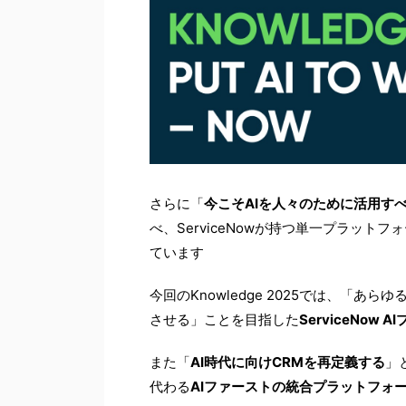
さらに「
今こそAIを人々のために活用す
べ、ServiceNowが持つ単一プラッ
ています
今回のKnowledge 2025では、「
させる」ことを目指した
ServiceNow
また「
AI時代に向けCRMを再定義する
」
代わる
AIファーストの統合プラットフォ