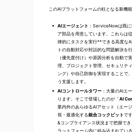
このAIプラットフォームの柱となる新機
AIエージェント
：ServiceNowは
ア部品を用意しています。これらは従
律的にタスクを実行**できる高度なA
トの自動対応や対話的な問題解決を
（優先度付け）や原因分析を自動で実
理、プロジェクト管理、セキュリテ
ング）や自己防御を実現することで
う支援します。
AIコントロールタワー
：大量のAIエ
ります。そこで登場したのが「
AI Co
業内外のあらゆるAIアセット（エー
視・最適化する
統合コックピット
で
&コンプライアンス状況まで把握でき、A
ラットフォーム内に組み込まれている