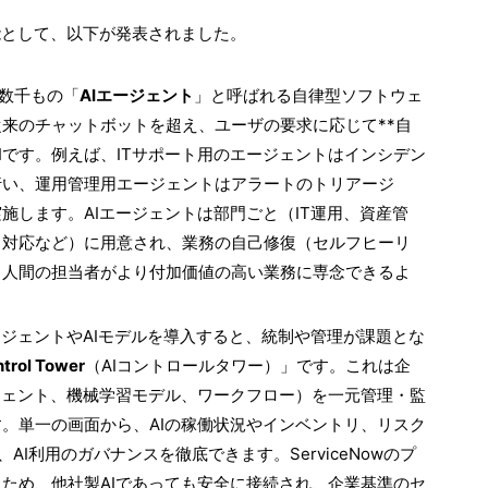
能として、以下が発表されました。
既に数千もの「
AIエージェント
」と呼ばれる自律型ソフトウェ
来のチャットボットを超え、ユーザの要求に応じて**自
Iです。例えば、ITサポート用のエージェントはインシデン
行い、運用管理用エージェントはアラートのトリアージ
施します。AIエージェントは部門ごと（IT運用、資産管
ィ対応など）に用意され、業務の自己修復（セルフヒーリ
、人間の担当者がより付加価値の高い業務に専念できるよ
ージェントやAIモデルを導入すると、統制や管理が課題とな
ntrol Tower
（AIコントロールタワー）」です。これは企
ジェント、機械学習モデル、ワークフロー）を一元管理・監
す。単一の画面から、AIの稼働状況やインベントリ、リスク
I利用のガバナンスを徹底できます。ServiceNowのプ
ため、他社製AIであっても安全に接続され、企業基準のセ