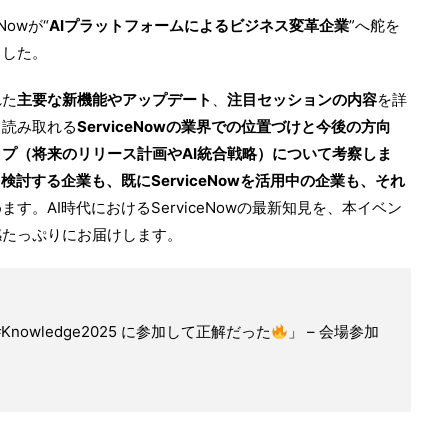
Nowが“
AIプラットフォームによるビジネス変革企業
”へ舵を
ました。
れた
主要な新機能やアップデート
、
注目セッションの内容
を詳
ら読み取れる
ServiceNowの業界での位置づけと今後の方向
プ（将来のリリース計画やAI統合戦略）について考察しま
を検討する企業も、既にServiceNowを活用中の企業も、それ
ます。AI時代におけるServiceNowの最新知見を、本イベン
感たっぷりにお届けします。
owledge2025 に参加して正解だった
」 – 会場参加