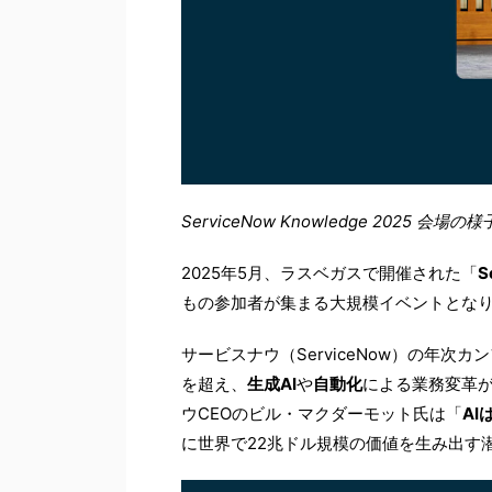
ServiceNow Knowledge 202
2025年5月、ラスベガスで開催された「
S
もの参加者が集まる大規模イベントとな
サービスナウ（ServiceNow）の年次
を超え、
生成AI
や
自動化
による業務変革
ウCEOのビル・マクダーモット氏は「
AI
に世界で22兆ドル規模の価値を生み出す