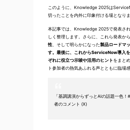
このように、Knowledge 2025はService
切ったことを内外に印象付ける場となり
本記事では、Knowledge 2025で発表さ
しく整理します。さらに、これら発表か
性
、そして明らかになった
製品ロードマッ
す。最後に、これからServiceNow導入
ぞれに役立つ示唆や活用のヒント
をまとめ
ト参加者の熱気あふれる声とともに臨場
「基調講演からずっとAIの話題一色！#Kn
者のコメント (X)