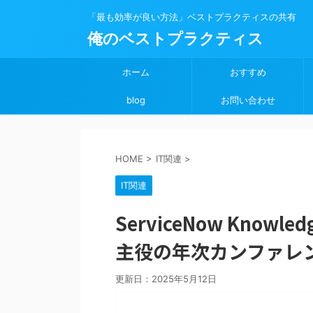
「最も効率が良い方法」ベストプラクティスの共有
俺のベストプラクティス
ホーム
おすすめ
blog
お問い合わせ
HOME
>
IT関連
>
IT関連
ServiceNow Know
主役の年次カンファレ
更新日：
2025年5月12日