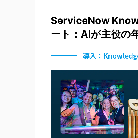
ServiceNow Kn
ート：AIが主役の
導入：Knowled