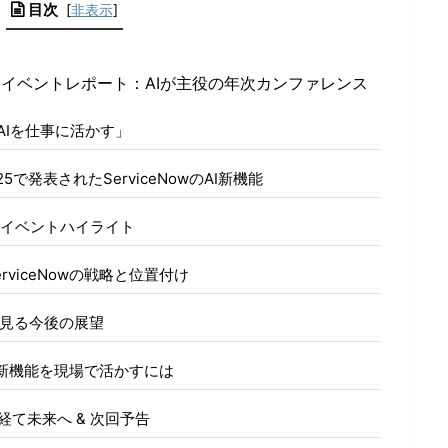
目次
[
非表示
]
e 2025 イベントレポート：AIが主役の年次カンファレンス
で「AIを仕事に活かす」
25で発表されたServiceNowのAI新機能
イベントハイライト
rviceNowの戦略と位置付け
見る今後の展望
ow新機能を現場で活かすには
5を経て未来へ & 次回予告