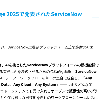
e 2025で発表されたServiceNow
。ServiceNowは統合プラットフォーム上で多数のAIエー
のは、AIを核としたServiceNowプラットフォームの新機能群
で
らゆる業務にAIを浸透させるための包括的な基盤「
ServiceNow
AI・データ・ワークフローを単一の土台に統合し、「
Any
y Data、Any Cloud、Any System
」――つまりどんな業
ラウド・システムでも受け入れる
オープンで拡張性の高いプラ
り企業は様々なAI技術を自社のワークフローにシームレスに